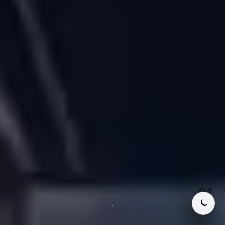
SCROLL
01
/ 07